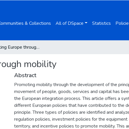
Communities & Collections
All of DSpace
Statistics
Policie
Constructing Europe through mobility
rough mobility
Abstract
Promoting mobility through the development of the princip
movement of people, goods, services and capital has bee
the European integration process. This article offers a syn
different European policies that have contributed to the 
principle. Three types of policies are identified and analyz
regulation policies, investment policies for the equipmen
territory, and incentive policies to promote mobility. This 