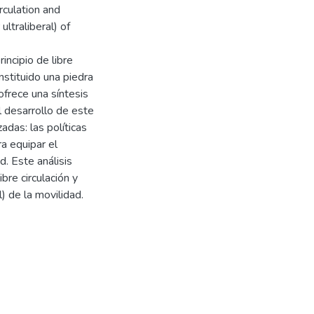
irculation and
ultraliberal) of
incipio de libre
nstituido una piedra
ofrece una síntesis
l desarrollo de este
zadas: las políticas
ra equipar el
ad. Este análisis
ibre circulación y
al) de la movilidad.