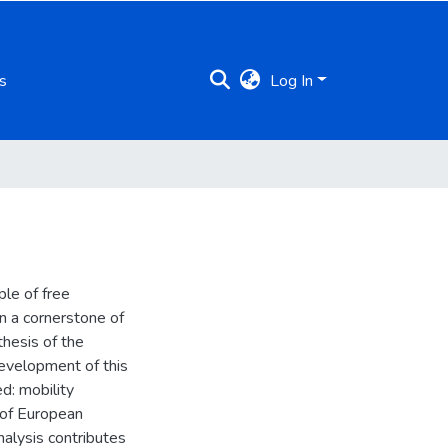
s
Log In
le of free
n a cornerstone of
thesis of the
development of this
ed: mobility
t of European
analysis contributes