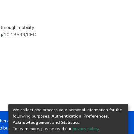
through mobility.
.org/10.18543/CED-
We collect and process your personal information for the
following purposes:
Authentication, Preferences,
herwise noted, the item license is described as:
Acknowledgement and Statistics
.
ribution-NonCommercial-NoDerivs 4.0 License
To learn more, please read our
privacy policy
.