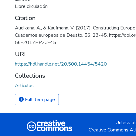
Libre circulación
Citation
Audikana, A., & Kaufmann, V. (2017). Constructing Europe 
Cuadernos europeos de Deusto, 56, 23-45. https://doi
56-2017PP23-45
URI
https://hdl.handle.net/20.500.14454/5420
Collections
Artículos
Full item page
Unless ot
Creative Commons Att