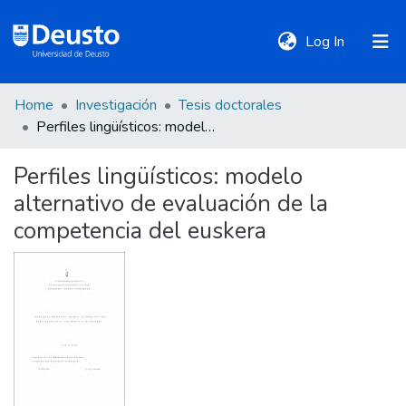
(current)
Log In
Home
Investigación
Tesis doctorales
DeustoTeka
Perfiles lingüísticos: modelo alternativo de evaluación de la competencia del euskera
Perfiles lingüísticos: modelo
Communities
alternativo de evaluación de la
&
Collections
competencia del euskera
All of DSpace
Statistics
Policies