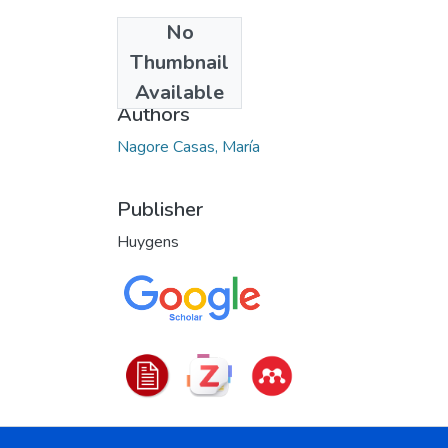
No
Date
Thumbnail
2014
Available
Authors
Nagore Casas, María
Publisher
Huygens