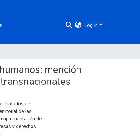
s
Log In
os humanos: mención
s transnacionales
os tratados de
ritorial de las
la implementación de
presas y derechos
.