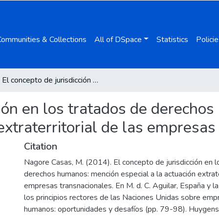
Communities & Collections
All of DSpace
Statistics
Policie
El concepto de jurisdicción en los tratados de derechos humanos: mención especial a la actuación extraterritorial de las empresas transnacionales
cción en los tratados de derech
 extraterritorial de las empresa
Citation
Nagore Casas, M. (2014). El concepto de jurisdicción en l
derechos humanos: mención especial a la actuación extrater
empresas transnacionales. En M. d. C. Aguilar, España y 
los principios rectores de las Naciones Unidas sobre em
humanos: oportunidades y desafíos (pp. 79-98). Huygens