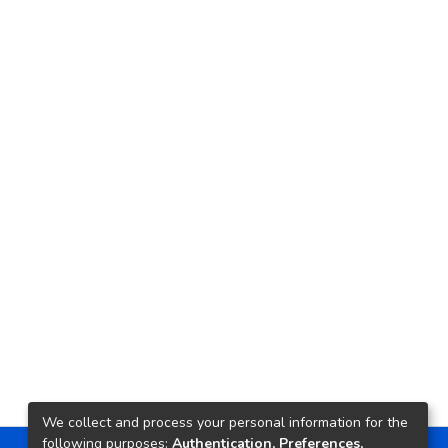
We collect and process your personal information for the
following purposes:
Authentication, Preferences,