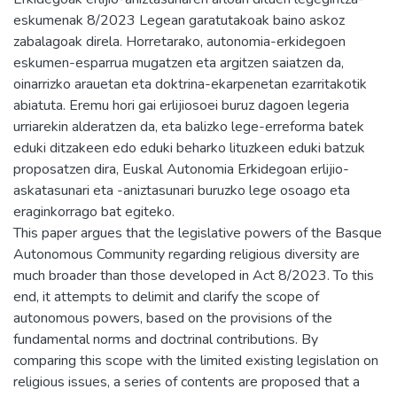
eskumenak 8/2023 Legean garatutakoak baino askoz
zabalagoak direla. Horretarako, autonomia-erkidegoen
eskumen-esparrua mugatzen eta argitzen saiatzen da,
oinarrizko arauetan eta doktrina-ekarpenetan ezarritakotik
abiatuta. Eremu hori gai erlijiosoei buruz dagoen legeria
urriarekin alderatzen da, eta balizko lege-erreforma batek
eduki ditzakeen edo eduki beharko lituzkeen eduki batzuk
proposatzen dira, Euskal Autonomia Erkidegoan erlijio-
askatasunari eta -aniztasunari buruzko lege osoago eta
eraginkorrago bat egiteko.
This paper argues that the legislative powers of the Basque
Autonomous Community regarding religious diversity are
much broader than those developed in Act 8/2023. To this
end, it attempts to delimit and clarify the scope of
autonomous powers, based on the provisions of the
fundamental norms and doctrinal contributions. By
comparing this scope with the limited existing legislation on
religious issues, a series of contents are proposed that a