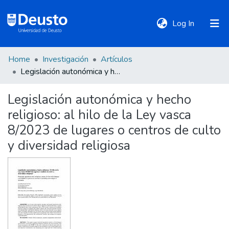
(current)
Log In
Home
Investigación
Artículos
DeustoTeka
Legislación autonómica y hecho religioso: al hilo de la Ley vasca 8/2023 de lugares o centros de culto y diversidad religiosa
Legislación autonómica y hecho
Communities
religioso: al hilo de la Ley vasca
&
Collections
8/2023 de lugares o centros de culto
y diversidad religiosa
All of DSpace
Statistics
Policies