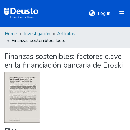
(current)
Log In
Home
Investigación
Artículos
DeustoTeka
Finanzas sostenibles: factores clave en la financiación bancaria de Eroski
Finanzas sostenibles: factores clave
Communities
en la financiación bancaria de Eroski
&
Collections
All of DSpace
Statistics
Policies