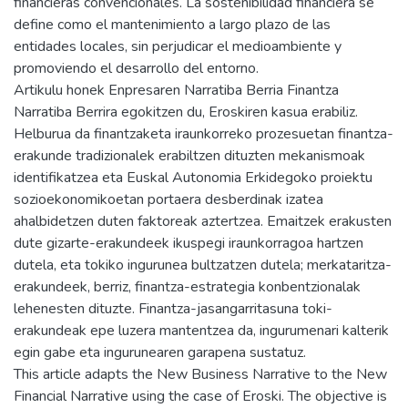
financieras convencionales. La sostenibilidad financiera se
define como el mantenimiento a largo plazo de las
entidades locales, sin perjudicar el medioambiente y
promoviendo el desarrollo del entorno.
Artikulu honek Enpresaren Narratiba Berria Finantza
Narratiba Berrira egokitzen du, Eroskiren kasua erabiliz.
Helburua da finantzaketa iraunkorreko prozesuetan finantza-
erakunde tradizionalek erabiltzen dituzten mekanismoak
identifikatzea eta Euskal Autonomia Erkidegoko proiektu
sozioekonomikoetan portaera desberdinak izatea
ahalbidetzen duten faktoreak aztertzea. Emaitzek erakusten
dute gizarte-erakundeek ikuspegi iraunkorragoa hartzen
dutela, eta tokiko ingurunea bultzatzen dutela; merkataritza-
erakundeek, berriz, finantza-estrategia konbentzionalak
lehenesten dituzte. Finantza-jasangarritasuna toki-
erakundeak epe luzera mantentzea da, ingurumenari kalterik
egin gabe eta ingurunearen garapena sustatuz.
This article adapts the New Business Narrative to the New
Financial Narrative using the case of Eroski. The objective is