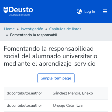
(current)
Log In
Home
Investigación
Capítulos de libros
DeustoTeka
Fomentando la responsabilidad social del alumnado universitario mediante el aprendizaje-servicio
Fomentando la responsabilidad
Communities
social del alumnado universitario
&
Collections
mediante el aprendizaje-servicio
All of DSpace
Simple item page
dc.contributor.author
Sánchez Mencia, Eneko
Statistics
dc.contributor.author
Urquijo Cela, Itziar
Policies