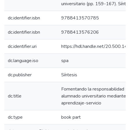
universitario (pp. 159-167). Síntes
dc.identifier.isbn
9788413570785
dc.identifier.isbn
9788413576206
dc.identifier.uri
https://hdl.handle.net/20.500.1
dc.language.iso
spa
dc.publisher
Síntesis
Fomentando la responsabilidad soc
dc.title
alumnado universitario mediante e
aprendizaje-servicio
dc.type
book part