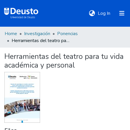
(current)
Log In
Home
Investigación
Ponencias
DeustoTeka
Herramientas del teatro para tu vida académica y personal
Herramientas del teatro para tu vida
Communities
académica y personal
&
Collections
All of DSpace
Statistics
Policies