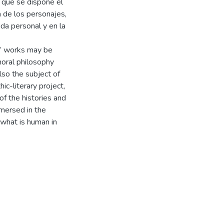
 que se dispone el
a de los personajes,
ida personal y en la
s’ works may be
oral philosophy
also the subject of
ic-literary project,
f the histories and
mersed in the
 what is human in