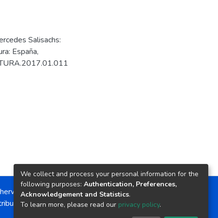
ercedes Salisachs:
ura: España,
RATURA.2017.01.011
We collect and process your personal information for the
following purposes:
Authentication, Preferences,
herwise noted, the item license is described as:
Acknowledgement and Statistics
.
ribution-NonCommercial-NoDerivs 4.0 License
To learn more, please read our
privacy policy
.