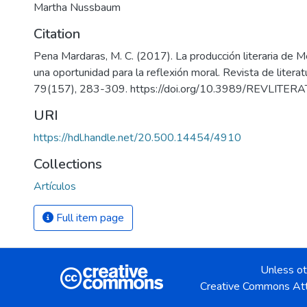
Martha Nussbaum
Citation
Pena Mardaras, M. C. (2017). La producción literaria de M
una oportunidad para la reflexión moral. Revista de literat
79(157), 283-309. https://doi.org/10.3989/REVLITE
URI
https://hdl.handle.net/20.500.14454/4910
Collections
Artículos
Full item page
Unless ot
Creative Commons Att