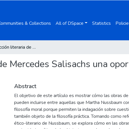
Communities & Collections
All of DSpace
Statistics
Policie
La producción literaria de Mercedes Salisachs una oportunidad para la reflexión moral
 de Mercedes Salisachs una opor
Abstract
El objetivo de este artículo es mostrar cómo las obras d
pueden incluirse entre aquellas que Martha Nussbaum con
filosofía moral porque permiten la indagación sobre cues
también objeto de la filosofía práctica. Tomando como ref
ético-literario de Nussbaum, se explora cómo en las obras