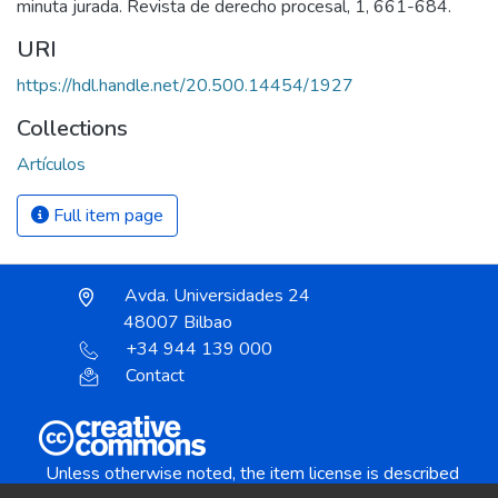
minuta jurada. Revista de derecho procesal, 1, 661-684.
URI
https://hdl.handle.net/20.500.14454/1927
Collections
Artículos
Full item page
Avda. Universidades 24
48007 Bilbao
+34 944 139 000
Contact
Unless otherwise noted, the item license is described