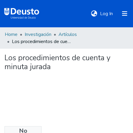
(current)
Log In
Home
Investigación
Artículos
DeustoTeka
Los procedimientos de cuenta y minuta jurada
Los procedimientos de cuenta y
Communities
minuta jurada
&
Collections
All of DSpace
Statistics
No
Policies