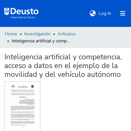
(current)
Log In
Home
Investigación
Artículos
DeustoTeka
Inteligencia artificial y competencia, acceso a datos en el ejemplo de la movilidad y del vehículo autónomo
Inteligencia artificial y competencia,
Communities
acceso a datos en el ejemplo de la
&
Collections
movilidad y del vehículo autónomo
All of DSpace
Statistics
Policies