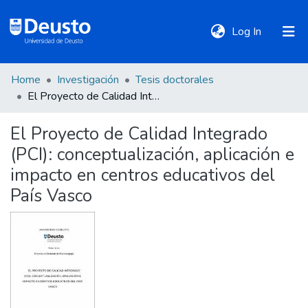
(current)
Log In
Home
Investigación
Tesis doctorales
DeustoTeka
El Proyecto de Calidad Integrado (PCI): conceptualización, aplicación e impacto en centros educativos del País Vasco
El Proyecto de Calidad Integrado
Communities
(PCI): conceptualización, aplicación e
&
Collections
impacto en centros educativos del
País Vasco
All of DSpace
Statistics
Policies