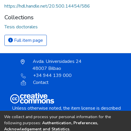
https://hdl.handle.net/20.500.14454/586
Collections
Tesis doctorales
Full item page
Avda. Universidades 24
48007 Bilbao
+34 944 139 000
Contact
Unless otherwise noted, the item license is described
as:
We collect and process your personal information for the
Creative Commons Attribution-NonCommercial-
following purposes:
Authentication, Preferences,
NoDerivs 4.0 License
Acknowledgement and Statistics
.