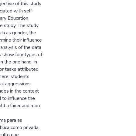
tive of this study
ciated with self-
mary Education
e study. The study
uch as gender, the
mine their influence
 analysis of the data
s show four types of
On the one hand, in
 or tasks attributed
phere, students
bal aggressions
udes in the context
d to influence the
ild a fairer and more
ma para as
blica como privada,
culto que