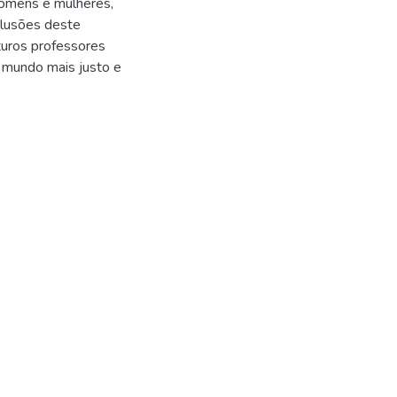
homens e mulheres,
clusões deste
turos professores
m mundo mais justo e