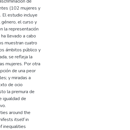
discriminación de
antes (102 mujeres y
 El estudio incluye
 género, el curso y
en la representación
e ha llevado a cabo
os muestran cuatro
os ámbitos público y
ada, se refleja la
las mujeres. Por otra
cepción de una peor
les; y miradas a
exto de ocio
sto la premura de
de igualdad de
vo.
eties around the
ifests itself in
f inequalities