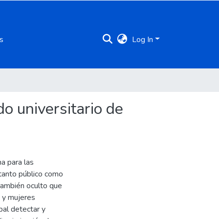
s
Log In
o universitario de
a para las
 tanto público como
 también oculto que
 y mujeres
pal detectar y