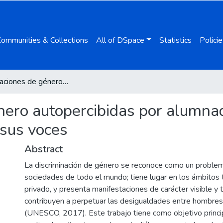
Communities & Collections
All of DSpace
Statistics
Policie
Discriminaciones de género autopercibidas por alumnado universitario de Educación: escuchando sus voces
nero autopercibidas por alumnad
 sus voces
Abstract
La discriminación de género se reconoce como un problem
sociedades de todo el mundo; tiene lugar en los ámbitos
privado, y presenta manifestaciones de carácter visible y
contribuyen a perpetuar las desigualdades entre hombres
(UNESCO, 2017). Este trabajo tiene como objetivo princi