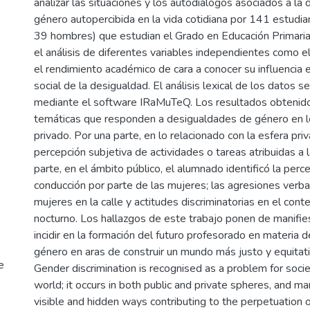
analizar las situaciones y los autodiálogos asociados a la 
género autopercibida en la vida cotidiana por 141 estudi
39 hombres) que estudian el Grado en Educación Primaria.
el análisis de diferentes variables independientes como el
el rendimiento académico de cara a conocer su influencia 
social de la desigualdad. El análisis lexical de los datos s
mediante el software IRaMuTeQ. Los resultados obtenid
temáticas que responden a desigualdades de género en l
privado. Por una parte, en lo relacionado con la esfera priv
percepción subjetiva de actividades o tareas atribuidas a 
parte, en el ámbito público, el alumnado identificó la per
conducción por parte de las mujeres; las agresiones verba
mujeres en la calle y actitudes discriminatorias en el cont
nocturno. Los hallazgos de este trabajo ponen de manifie
incidir en la formación del futuro profesorado en materia 
género en aras de construir un mundo más justo y equitati
e
Gender discrimination is recognised as a problem for soci
world; it occurs in both public and private spheres, and man
visible and hidden ways contributing to the perpetuation o