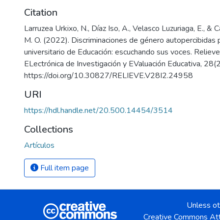
Citation
Larruzea Urkixo, N., Díaz Iso, A., Velasco Luzuriaga, E., &
M. O. (2022). Discriminaciones de género autopercibidas
universitario de Educación: escuchando sus voces. Relieve
ELectrónica de Investigación y EValuación Educativa, 28(2
https://doi.org/10.30827/RELIEVE.V28I2.24958
URI
https://hdl.handle.net/20.500.14454/3514
Collections
Artículos
Full item page
Unless ot
Creative Commons Att