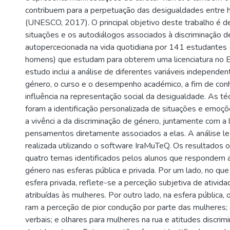
contribuem para a perpetuação das desigualdades entre
(UNESCO, 2017). O principal objetivo deste trabalho é de
situações e os autodiálogos associados à discriminação 
autopercecionada na vida quotidiana por 141 estudantes
homens) que estudam para obterem uma licenciatura no E
estudo inclui a análise de diferentes variáveis independe
género, o curso e o desempenho académico, a fim de con
influência na representação social da desigualdade. As téc
foram a identificação personalizada de situações e emoç
a vivênci a da discriminação de género, juntamente com a
pensamentos diretamente associados a elas. A análise lex
realizada utilizando o software IraMuTeQ. Os resultados
quatro temas identificados pelos alunos que respondem 
género nas esferas pública e privada. Por um lado, no que 
esfera privada, reflete-se a perceção subjetiva de ativida
atribuídas às mulheres. Por outro lado, na esfera pública, o
ram a perceção de pior condução por parte das mulheres;
verbais; e olhares para mulheres na rua e atitudes discrim