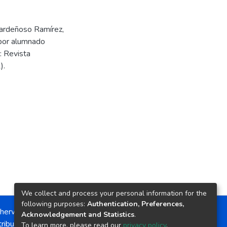
 Cardeñoso Ramírez,
 por alumnado
: Revista
).
We collect and process your personal information for the
following purposes:
Authentication, Preferences,
herwise noted, the item license is described as:
Acknowledgement and Statistics
.
ribution-NonCommercial-NoDerivs 4.0 License
To learn more, please read our
privacy policy
.