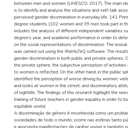
between men and women (UNESCO, 2017). The main objec
is to identify and analyse the situations and self-talk asso
perceived gender discrimination in everyday life. 141 Pri
degree students (102 women and 39 men took part in th
includes the analysis of different independent variables s
degree's year, and academic performance in order to deter
on the social representations of discrimination. The lexical
was carried out using the IRaMuTeQ software. The result
gender discrimination in both public and private spheres. 
the private sphere, the subjective perception of activities
to women is reflected. On the other hand, in the public s
identified the perception of worse driving by women; ver
and looks at women in the street; and discriminatory attit
of nightlife. The findings of this research highlight the nee
training of future teachers in gender equality in order to bu
equitable world.
A discriminação de género é reconhecida como um proble
sociedades de todo o mundo; ocorre nas esferas tanto pú
e apresenta manifestações de caráter visível e também o