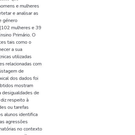
 homens e mulheres
tetar e analisar as
de género
 (102 mulheres e 39
nsino Primário. O
ntes tais como o
hecer a sua
nicas utilizadas
ões relacionadas com
 listagem de
ical dos dados foi
 obtidos mostram
a desigualdades de
diz respeito à
des ou tarefas
s alunos identifica
 as agressões
inatórias no contexto