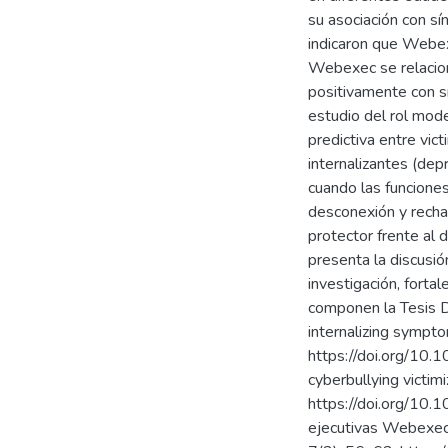
su asociación con sí
indicaron que Webex
Webexec se relacion
positivamente con sí
estudio del rol mod
predictiva entre vic
internalizantes (dep
cuando las funciones
desconexión y rechaz
protector frente al
presenta la discusió
investigación, fortal
componen la Tesis Do
internalizing sympt
https://doi.org/10
cyberbullying victim
https://doi.org/10.
ejecutivas Webexec: