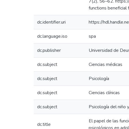
7(2), 56–62. https:/
functions beneficial
dc.identifier.uri
https://hdl.handle
dc.language.iso
spa
dc.publisher
Universidad de Deu
dc.subject
Ciencias médicas
dc.subject
Psicología
dc.subject
Ciencias clínicas
dc.subject
Psicología del niño 
El papel de las func
dc.title
psicológicos en ado