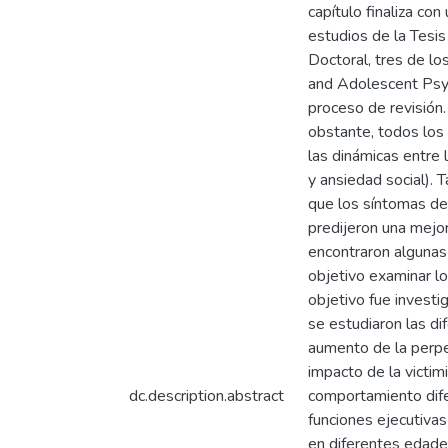
capítulo finaliza co
estudios de la Tesis 
Doctoral, tres de lo
and Adolescent Psyc
proceso de revisión.
obstante, todos los 
las dinámicas entre l
y ansiedad social). 
que los síntomas de 
predijeron una mejor
encontraron algunas 
objetivo examinar lo
objetivo fue investi
se estudiaron las di
aumento de la perpet
impacto de la victim
dc.description.abstract
comportamiento difer
funciones ejecutiva
en diferentes edades