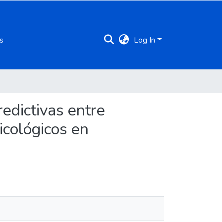
s
Log In
redictivas entre
icológicos en