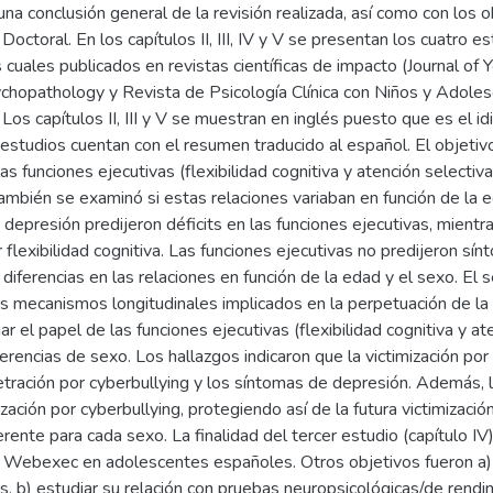
n una conclusión general de la revisión realizada, así como con los
Doctoral. En los capítulos II, III, IV y V se presentan los cuatro 
s cuales publicados en revistas científicas de impacto (Journal o
hopathology y Revista de Psicología Clínica con Niños y Adolesc
 Los capítulos II, III y V se muestran en inglés puesto que es el id
estudios cuentan con el resumen traducido al español. El objetivo d
as funciones ejecutivas (flexibilidad cognitiva y atención selectiv
También se examinó si estas relaciones variaban en función de la
depresión predijeron déficits en las funciones ejecutivas, mientr
 flexibilidad cognitiva. Las funciones ejecutivas no predijeron sí
diferencias en las relaciones en función de la edad y el sexo. El 
s mecanismos longitudinales implicados en la perpetuación de la 
gar el papel de las funciones ejecutivas (flexibilidad cognitiva y 
ferencias de sexo. Los hallazgos indicaron que la victimización po
ración por cyberbullying y los síntomas de depresión. Además, la
ización por cyberbullying, protegiendo así de la futura victimizaci
ente para cada sexo. La finalidad del tercer estudio (capítulo IV)
s Webexec en adolescentes españoles. Otros objetivos fueron a)
, b) estudiar su relación con pruebas neuropsicológicas/de rendim