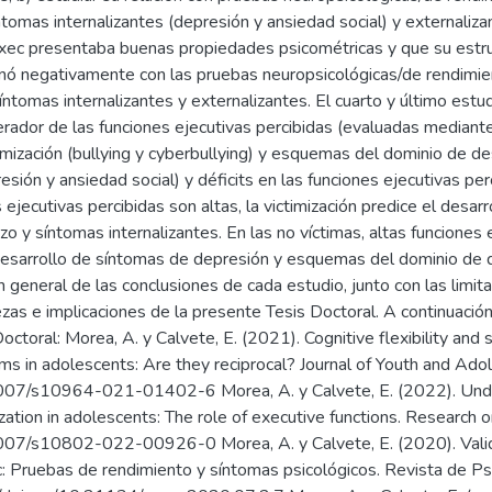
ntomas internalizantes (depresión y ansiedad social) y externaliz
ec presentaba buenas propiedades psicométricas y que su estruc
ó negativamente con las pruebas neuropsicológicas/de rendimien
ntomas internalizantes y externalizantes. El cuarto y último estud
erador de las funciones ejecutivas percibidas (evaluadas mediant
timización (bullying y cyberbullying) y esquemas del dominio de d
resión y ansiedad social) y déficits en las funciones ejecutivas pe
 ejecutivas percibidas son altas, la victimización predice el des
o y síntomas internalizantes. En las no víctimas, altas funciones
 desarrollo de síntomas de depresión y esquemas del dominio de d
n general de las conclusiones de cada estudio, junto con las limit
ezas e implicaciones de la presente Tesis Doctoral. A continuación,
ctoral: Morea, A. y Calvete, E. (2021). Cognitive flexibility and 
oms in adolescents: Are they reciprocal? Journal of Youth and Ad
.1007/s10964-021-01402-6 Morea, A. y Calvete, E. (2022). Unde
ization in adolescents: The role of executive functions. Researc
1007/s10802-022-00926-0 Morea, A. y Calvete, E. (2020). Valida
 Pruebas de rendimiento y síntomas psicológicos. Revista de Psi