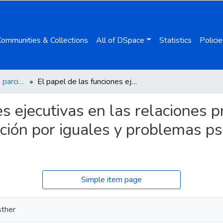
Communities & Collections
All of DSpace
Statistics
Policie
Extractos y versiones parciales de tesis
El papel de las funciones ejecutivas en las relaciones predictivas entre victimización y perpetración por iguales y problemas psicológicos en adolescentes
s ejecutivas en las relaciones p
ación por iguales y problemas ps
Simple item page
sther