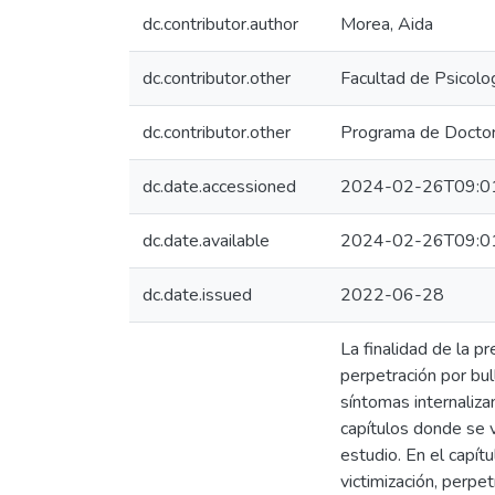
dc.contributor.author
Morea, Aida
dc.contributor.other
Facultad de Psicolo
dc.contributor.other
Programa de Doctora
dc.date.accessioned
2024-02-26T09:0
dc.date.available
2024-02-26T09:0
dc.date.issued
2022-06-28
La finalidad de la p
perpetración por bu
síntomas internaliza
capítulos donde se v
estudio. En el capít
victimización, perpe