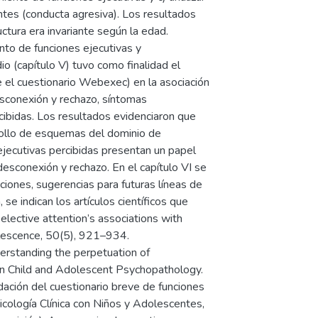
antes (conducta agresiva). Los resultados
tura era invariante según la edad.
to de funciones ejecutivas y
io (capítulo V) tuvo como finalidad el
e el cuestionario Webexec) en la asociación
esconexión y rechazo, síntomas
rcibidas. Los resultados evidenciaron que
arrollo de esquemas del dominio de
 ejecutivas percibidas presentan un papel
esconexión y rechazo. En el capítulo VI se
aciones, sugerencias para futuras líneas de
 se indican los artículos científicos que
selective attention’s associations with
olescence, 50(5), 921–934.
rstanding the perpetuation of
h on Child and Adolescent Psychopathology.
ción del cuestionario breve de funciones
cología Clínica con Niños y Adolescentes,