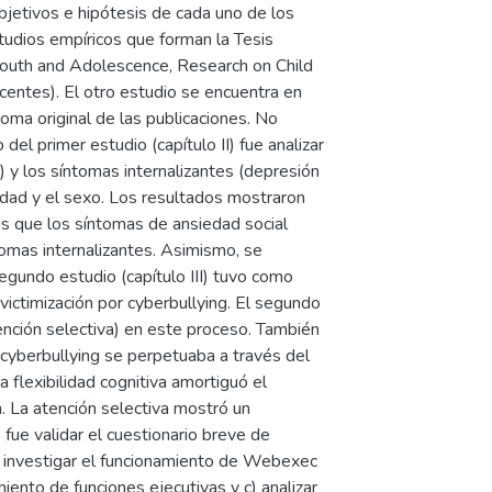
 objetivos e hipótesis de cada uno de los
estudios empíricos que forman la Tesis
f Youth and Adolescence, Research on Child
entes). El otro estudio se encuentra en
ioma original de las publicaciones. No
el primer estudio (capítulo II) fue analizar
a) y los síntomas internalizantes (depresión
 edad y el sexo. Los resultados mostraron
as que los síntomas de ansiedad social
ntomas internalizantes. Asimismo, se
segundo estudio (capítulo III) tuvo como
victimización por cyberbullying. El segundo
atención selectiva) en este proceso. También
r cyberbullying se perpetuaba a través del
 flexibilidad cognitiva amortiguó el
ón. La atención selectiva mostró un
 fue validar el cuestionario breve de
 investigar el funcionamiento de Webexec
iento de funciones ejecutivas y c) analizar