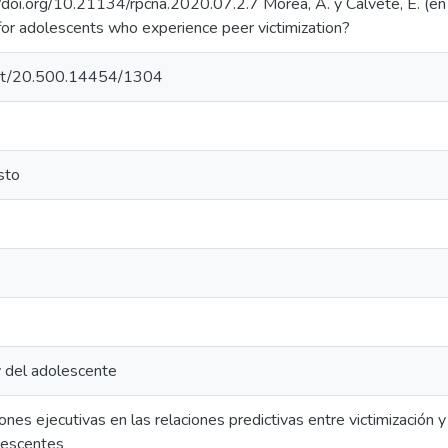
/doi.org/10.21134/rpcna.2020.07.2.7 Morea, A. y Calvete, E. (en 
 for adolescents who experience peer victimization?
.net/20.500.14454/1304
sto
y del adolescente
iones ejecutivas en las relaciones predictivas entre victimización
lescentes