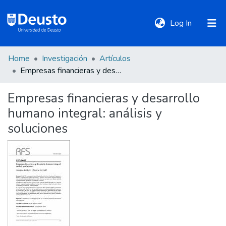
(current)
Log In
Home
Investigación
Artículos
DeustoTeka
Empresas financieras y desarrollo humano integral: análisis y soluciones
Empresas financieras y desarrollo
Communities
humano integral: análisis y
&
Collections
soluciones
All of DSpace
Statistics
Policies