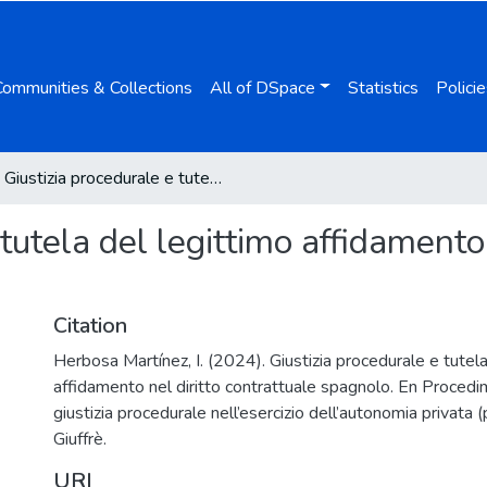
Communities & Collections
All of DSpace
Statistics
Policie
Giustizia procedurale e tutela del legittimo affidamento nel diritto contrattuale spagnolo
tutela del legittimo affidamento 
Citation
Herbosa Martínez, I. (2024). Giustizia procedurale e tutela
affidamento nel diritto contrattuale spagnolo. En Proced
giustizia procedurale nell’esercizio dell’autonomia privata
Giuffrè.
URI