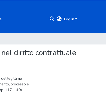
s
Log In
nel diritto contrattuale
 del legittimo
imento, processo e
 (pp. 117-140).