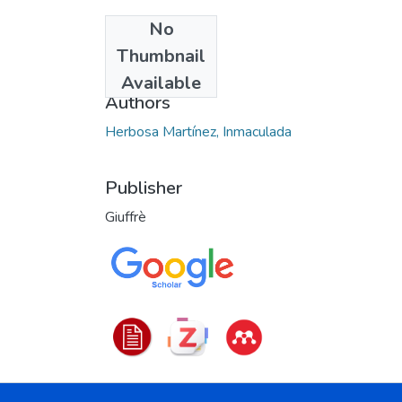
No
Date
Thumbnail
2024
Available
Authors
Herbosa Martínez, Inmaculada
Publisher
Giuffrè