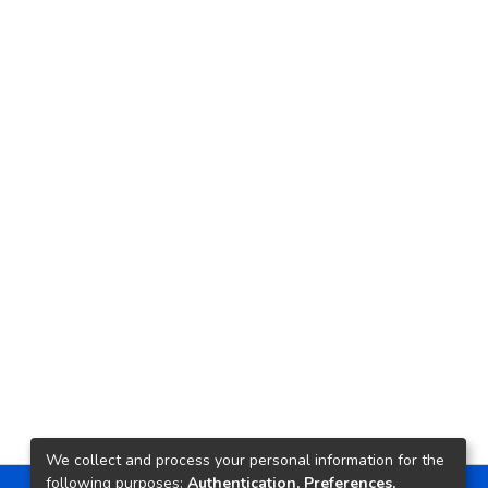
We collect and process your personal information for the
following purposes:
Authentication, Preferences,