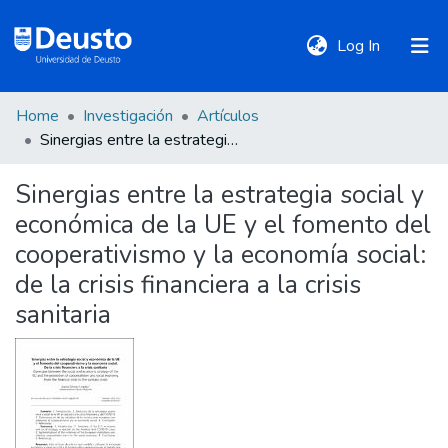
(current)
Log In
Home
Investigación
Artículos
DeustoTeka
Sinergias entre la estrategia social y económica de la UE y el fomento del cooperativismo y la economía social: de la crisis financiera a la crisis sanitaria
Sinergias entre la estrategia social y
Communities
económica de la UE y el fomento del
&
Collections
cooperativismo y la economía social:
de la crisis financiera a la crisis
All of DSpace
sanitaria
Statistics
Policies