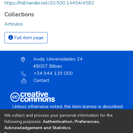
https://hdl.handle.net/20.500.14454/4582
Collections
Artículos
Full item page
Avda. Universidades 24
48007 Bilbao
+34 944 139 000
Contact
Unless otherwise noted, the item license is described
as:
We collect and process your personal information for the
Creative Commons Attribution-NonCommercial-
following purposes:
Authentication, Preferences,
NoDerivs 4.0 License
Acknowledgement and Statistics
.