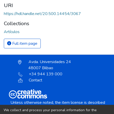
URI
https://hdl.handle.net/20.500.14454/3067
Collections
Artículos
Full item page
Avda. Universidades 24
48007 Bilbao
+34 944 139 000
Contact
Unless otherwise noted, the item license is described
as:
We collect and process your personal information for the