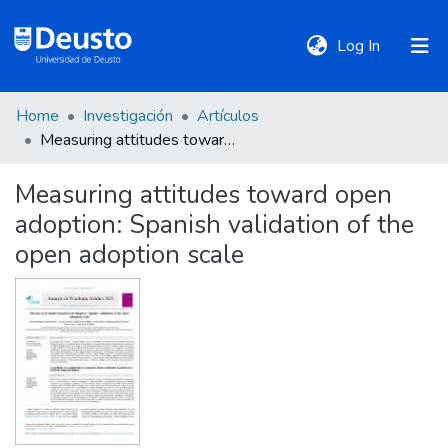
(current)
Log In
Home
Investigación
Artículos
DeustoTeka
Measuring attitudes toward open adoption: Spanish validation of the open adoption scale
Measuring attitudes toward open
Communities
adoption: Spanish validation of the
&
Collections
open adoption scale
All of DSpace
Statistics
Policies