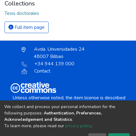
Collections
Tesis doctorales
Full item page
Avda. Universidades 24
48007 Bilbao
+34 944 139 000
Contact
Unless otherwise noted, the item license is described
as:
We collect and process your personal information for the
Creative Commons Attribution-NonCommercial-
following purposes:
Authentication, Preferences,
NoDerivs 4.0 License
Acknowledgement and Statistics
.
To learn more, please read our
privacy policy
.
DSpace software
copyright © 2002-2026
LYRASIS