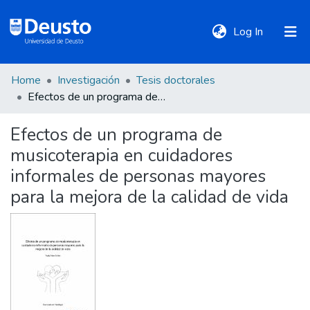
(current)
Log In
Home
Investigación
Tesis doctorales
DeustoTeka
Efectos de un programa de musicoterapia en cuidadores informales de personas mayores para la mejora de la calidad de vida
Efectos de un programa de
Communities
musicoterapia en cuidadores
&
Collections
informales de personas mayores
para la mejora de la calidad de vida
All of DSpace
Statistics
Policies