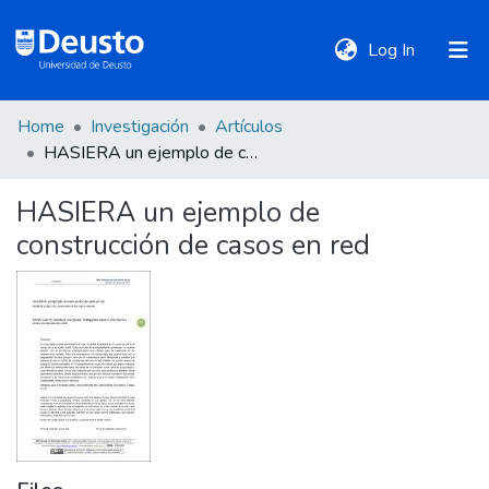
(current)
Log In
Home
Investigación
Artículos
DeustoTeka
HASIERA un ejemplo de construcción de casos en red
HASIERA un ejemplo de
Communities
construcción de casos en red
&
Collections
All of DSpace
Statistics
Policies