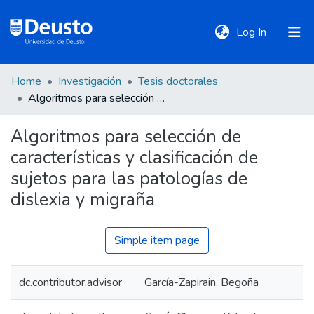
(current)
Log In
Home
Investigación
Tesis doctorales
DeustoTeka
Algoritmos para selección de características y clasificación de sujetos para las patologías de dislexia y migraña
Algoritmos para selección de
Communities
características y clasificación de
&
Collections
sujetos para las patologías de
dislexia y migraña
All of DSpace
Simple item page
Statistics
dc.contributor.advisor
García-Zapirain, Begoña
Policies