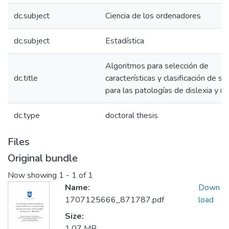
dc.subject
Ciencia de los ordenadores
dc.subject
Estadística
Algoritmos para selección de
dc.title
características y clasificación de su
para las patologías de dislexia y m
dc.type
doctoral thesis
Files
Original bundle
Now showing
1 - 1 of 1
Name:
Down
1707125666_871787.pdf
load
Size:
1.07 MB