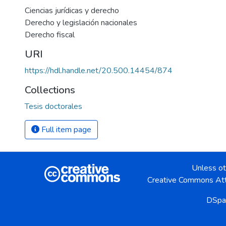
Ciencias jurídicas y derecho
Derecho y legislación nacionales
Derecho fiscal
URI
https://hdl.handle.net/20.500.14454/874
Collections
Tesis doctorales
Full item page
Unless ot
Creative Commons Att
DSpa