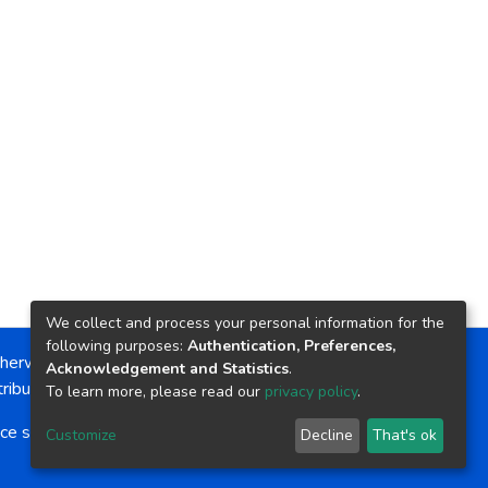
We collect and process your personal information for the
following purposes:
Authentication, Preferences,
herwise noted, the item license is described as:
Acknowledgement and Statistics
.
ribution-NonCommercial-NoDerivs 4.0 License
To learn more, please read our
privacy policy
.
ce software
copyright © 2002-2026
LYRASIS
Customize
Decline
That's ok
Cookie settings
Send Feedback