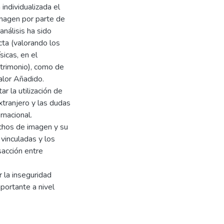
individualizada el
imagen por parte de
nálisis ha sido
cta (valorando los
icas, en el
trimonio), como de
Valor Añadido.
r la utilización de
tranjero y las dudas
rnacional.
echos de imagen y su
vinculadas y los
sacción entre
r la inseguridad
portante a nivel