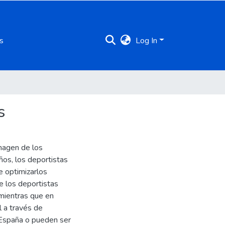
s
Log In
s
imagen de los
ños, los deportistas
e optimizarlos
e los deportistas
mientras que en
l a través de
 España o pueden ser