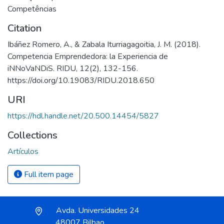
Competências
Citation
Ibáñez Romero, A., & Zabala Iturriagagoitia, J. M. (2018).
Competencia Emprendedora: la Experiencia de
iNNoVaNDiS. RIDU, 12(2), 132-156.
https://doi.org/10.19083/RIDU.2018.650
URI
https://hdl.handle.net/20.500.14454/5827
Collections
Artículos
Full item page
Avda. Universidades 24
48007 Bilbao