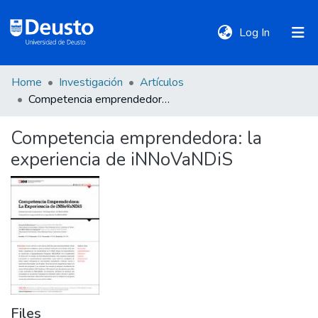
(current)
Log In
Home
Investigación
Artículos
DeustoTeka
Competencia emprendedora: la experiencia de iNNoVaNDiS
Competencia emprendedora: la
Communities
experiencia de iNNoVaNDiS
&
Collections
All of DSpace
Statistics
Files
Policies