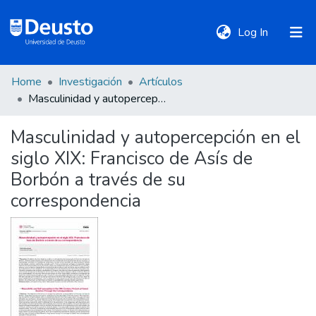
(current)
Log In
Home
Investigación
Artículos
DeustoTeka
Masculinidad y autopercepción en el siglo XIX: Francisco de Asís de Borbón a través de su correspondencia
Masculinidad y autopercepción en el
Communities
siglo XIX: Francisco de Asís de
&
Collections
Borbón a través de su
correspondencia
All of DSpace
Statistics
Policies