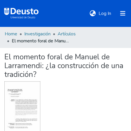
(current)
Log In
Home
Investigación
Artículos
DeustoTeka
El momento foral de Manuel de Larramendi: ¿la construcción de una tradición?
El momento foral de Manuel de
Communities
Larramendi: ¿la construcción de una
&
Collections
tradición?
All of DSpace
Statistics
Policies