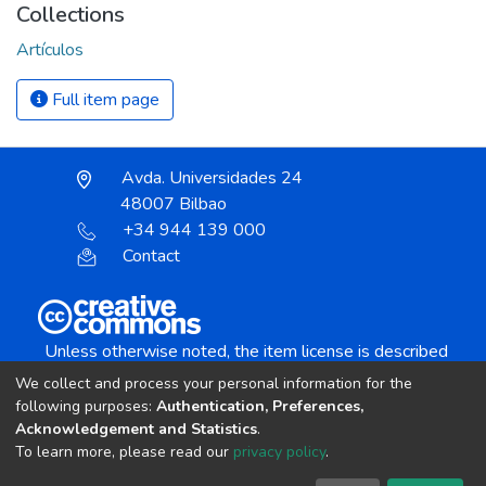
Collections
Artículos
Full item page
Avda. Universidades 24
48007 Bilbao
+34 944 139 000
Contact
Unless otherwise noted, the item license is described
as:
We collect and process your personal information for the
Creative Commons Attribution-NonCommercial-
following purposes:
Authentication, Preferences,
NoDerivs 4.0 License
Acknowledgement and Statistics
.
To learn more, please read our
privacy policy
.
DSpace software
copyright © 2002-2026
LYRASIS