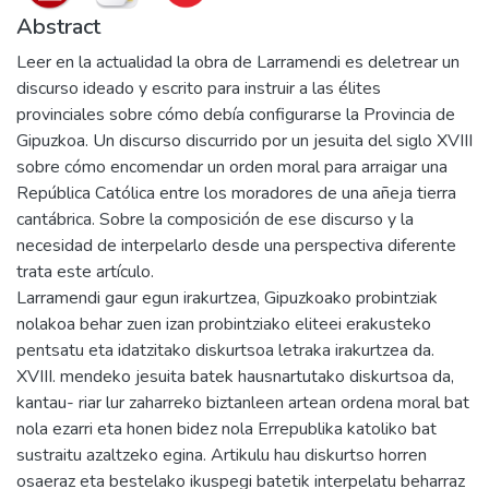
Abstract
Leer en la actualidad la obra de Larramendi es deletrear un
discurso ideado y escrito para instruir a las élites
provinciales sobre cómo debía configurarse la Provincia de
Gipuzkoa. Un discurso discurrido por un jesuita del siglo XVIII
sobre cómo encomendar un orden moral para arraigar una
República Católica entre los moradores de una añeja tierra
cantábrica. Sobre la composición de ese discurso y la
necesidad de interpelarlo desde una perspectiva diferente
trata este artículo.
Larramendi gaur egun irakurtzea, Gipuzkoako probintziak
nolakoa behar zuen izan probintziako eliteei erakusteko
pentsatu eta idatzitako diskurtsoa letraka irakurtzea da.
XVIII. mendeko jesuita batek hausnartutako diskurtsoa da,
kantau- riar lur zaharreko biztanleen artean ordena moral bat
nola ezarri eta honen bidez nola Errepublika katoliko bat
sustraitu azaltzeko egina. Artikulu hau diskurtso horren
osaeraz eta bestelako ikuspegi batetik interpelatu beharraz