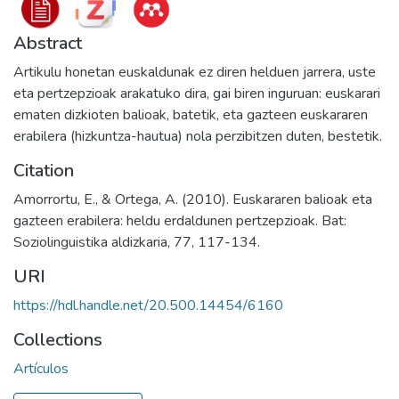
Abstract
Artikulu honetan euskaldunak ez diren helduen jarrera, uste
eta pertzepzioak arakatuko dira, gai biren inguruan: euskarari
ematen dizkioten balioak, batetik, eta gazteen euskararen
erabilera (hizkuntza-hautua) nola perzibitzen duten, bestetik.
Citation
Amorrortu, E., & Ortega, A. (2010). Euskararen balioak eta
gazteen erabilera: heldu erdaldunen pertzepzioak. Bat:
Soziolinguistika aldizkaria, 77, 117-134.
URI
https://hdl.handle.net/20.500.14454/6160
Collections
Artículos