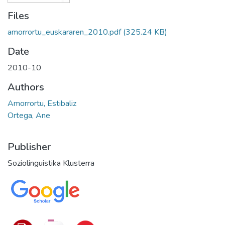
Files
amorrortu_euskararen_2010.pdf
(325.24 KB)
Date
2010-10
Authors
Amorrortu, Estibaliz
Ortega, Ane
Publisher
Soziolinguistika Klusterra