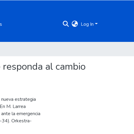
s
Log In
ue responda al cambio
 nueva estrategia
 En M. Larrea
l ante la emergencia
-34). Orkestra-