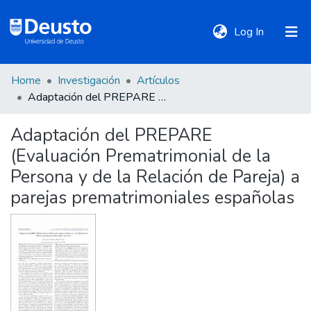
(current)
Log In
Home
Investigación
Artículos
DeustoTeka
Adaptación del PREPARE (Evaluación Prematrimonial de la Persona y de la Relación de Pareja) a parejas prematrimoniales españolas
Adaptación del PREPARE
Communities
(Evaluación Prematrimonial de la
&
Collections
Persona y de la Relación de Pareja) a
parejas prematrimoniales españolas
All of DSpace
Statistics
Policies