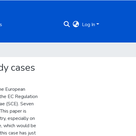
s
Log In
udy cases
the European
 the EC Regulation
eae (SCE). Seven
 This paper is
ry, especially on
e, which would be
this case has just