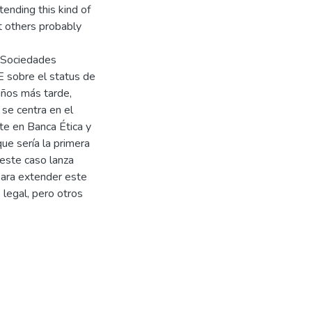
ending this kind of
t others probably
s Sociedades
 sobre el status de
años más tarde,
 se centra en el
nte en Banca Ética y
ue sería la primera
 este caso lanza
para extender este
 legal, pero otros