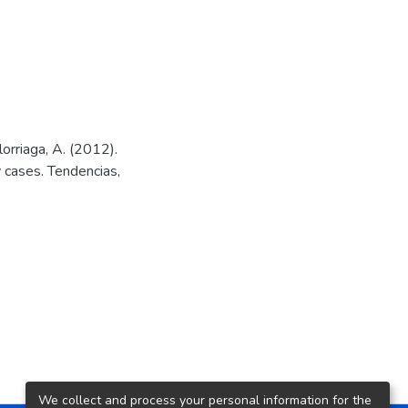
orriaga, A. (2012).
 cases. Tendencias,
We collect and process your personal information for the