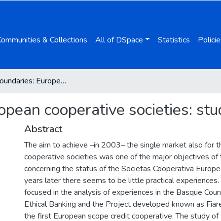
Communities & Collections
All of DSpace
Statistics
Policie
Across boundaries: European cooperative societies: study cases
opean cooperative societies: st
Abstract
The aim to achieve –in 2003– the single market also for 
cooperative societies was one of the major objectives of
concerning the status of the Societas Cooperativa Europ
years later there seems to be little practical experiences.
focused in the analysis of experiences in the Basque Count
Ethical Banking and the Project developed known as Fiar
the first European scope credit cooperative. The study of 