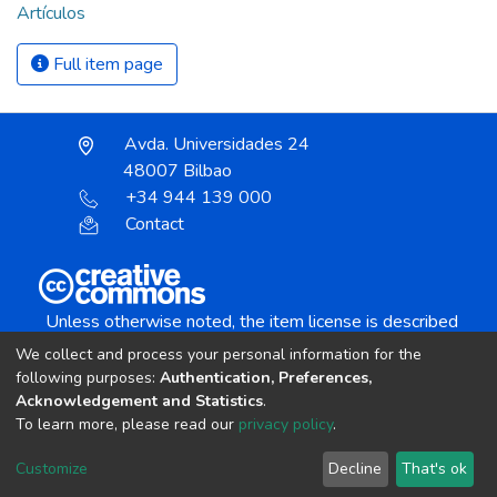
Artículos
Full item page
Avda. Universidades 24
48007 Bilbao
+34 944 139 000
Contact
Unless otherwise noted, the item license is described
as:
We collect and process your personal information for the
Creative Commons Attribution-NonCommercial-
following purposes:
Authentication, Preferences,
NoDerivs 4.0 License
Acknowledgement and Statistics
.
To learn more, please read our
privacy policy
.
DSpace software
copyright © 2002-2026
LYRASIS
Customize
Decline
That's ok
Cookie settings
Send Feedback