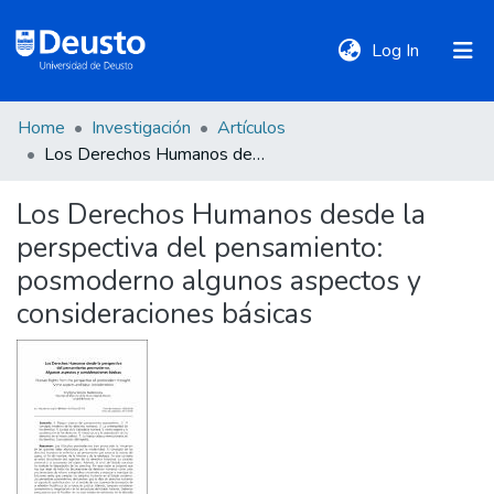
(current)
Log In
Home
Investigación
Artículos
DeustoTeka
Los Derechos Humanos desde la perspectiva del pensamiento: posmoderno algunos aspectos y consideraciones básicas
Los Derechos Humanos desde la
Communities
perspectiva del pensamiento:
&
Collections
posmoderno algunos aspectos y
consideraciones básicas
All of DSpace
Statistics
Policies