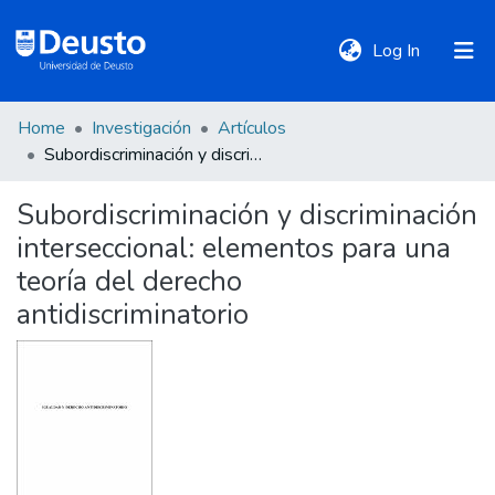
(current)
Log In
Home
Investigación
Artículos
DeustoTeka
Subordiscriminación y discriminación interseccional: elementos para una teoría del derecho antidiscriminatorio
Subordiscriminación y discriminación
Communities
interseccional: elementos para una
&
Collections
teoría del derecho
antidiscriminatorio
All of DSpace
Statistics
Policies