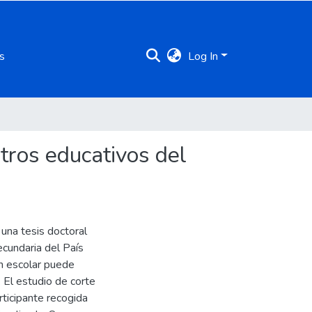
s
Log In
ntros educativos del
 una tesis doctoral
ecundaria del País
ón escolar puede
. El estudio de corte
rticipante recogida