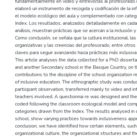
fundamentalmente en video y entrevistas al profesorado 
elaboró un instrumento de recogida y codificación de la i
el modelo ecológico del aula y complementado con catego
Index. Los resultados, analizados detalladamente en cada
análisis, muestran prácticas que se acercan a la inclusión y
Como conclusión, se señala que la cultura institucional, las
organizativas y las creencias del profesorado, entre otros
claves para seguir avanzando hacia prácticas más inclusiva
This article analyses the data collected for a PhD dissert
and another Secondary school in the Basque Country, on t
contributions to the discipline of the school organization 
of inclusive education. The ethnographic study was condu
participant observation, transferred mainly to video and i
teachers involved. A questionnai re was designed and the
coded following the classroom ecological model and co
categories drawn from the Index. The results analysed in d
school, show varying practices towards inclusiveness appr
conclusion, we have identified how certain elements, such
organizational culture, the organizational structures and th