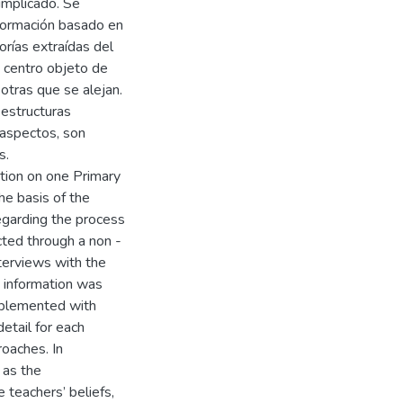
implicado. Se
nformación basado en
rías extraídas del
 centro objeto de
 otras que se alejan.
 estructuras
 aspectos, son
s.
ation on one Primary
he basis of the
regarding the process
cted through a non -
nterviews with the
 information was
mplemented with
etail for each
oaches. In
 as the
e teachers’ beliefs,