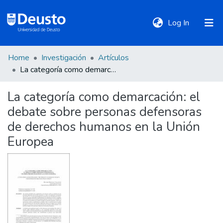
(current)
Log In
Home
Investigación
Artículos
DeustoTeka
La categoría como demarcación: el debate sobre personas defensoras de derechos humanos en la Unión Europea
La categoría como demarcación: el
Communities
debate sobre personas defensoras
&
Collections
de derechos humanos en la Unión
Europea
All of DSpace
Statistics
Policies