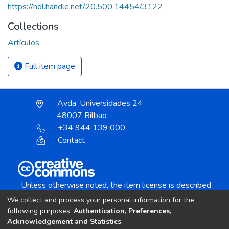
https://hdl.handle.net/20.500.14454/3122
Collections
Artículos
Full item page
Avda. Universidades 24
48007 Bilbao
+34 944 139 000
Contact
Unless otherwise noted, the item license is described
as:
We collect and process your personal information for the
Creative Commons Attribution-NonCommercial-
following purposes:
Authentication, Preferences,
NoDerivs 4.0 License
Acknowledgement and Statistics
.