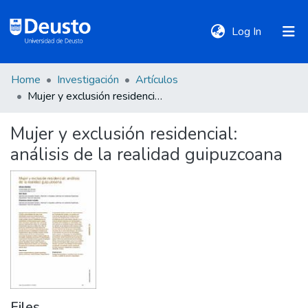
(current)
Log In
Home
Investigación
Artículos
DeustoTeka
Mujer y exclusión residencial: análisis de la realidad guipuzcoana
Mujer y exclusión residencial:
Communities
análisis de la realidad guipuzcoana
&
Collections
All of DSpace
Statistics
Policies
Files