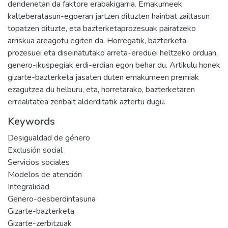
dendenetan da faktore erabakigarria. Emakumeek
kalteberatasun-egoeran jartzen dituzten hainbat zailtasun
topatzen dituzte, eta bazterketaprozesuak pairatzeko
arriskua areagotu egiten da. Horregatik, bazterketa-
prozesuei eta diseinatutako arreta-ereduei heltzeko orduan,
genero-ikuspegiak erdi-erdian egon behar du. Artikulu honek
gizarte-bazterketa jasaten duten emakumeen premiak
ezagutzea du helburu, eta, horretarako, bazterketaren
errealitatea zenbait alderditatik aztertu dugu.
Keywords
Desigualdad de género
Exclusión social
Servicios sociales
Modelos de atención
Integralidad
Genero-desberdintasuna
Gizarte-bazterketa
Gizarte-zerbitzuak