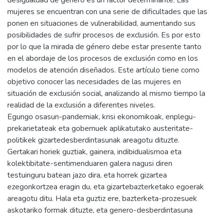
desigualdad de género es un factor determinante. Las
mujeres se encuentran con una serie de dificultades que las
ponen en situaciones de vulnerabilidad, aumentando sus
posibilidades de sufrir procesos de exclusión. Es por esto
por lo que la mirada de género debe estar presente tanto
en el abordaje de los procesos de exclusión como en los
modelos de atención diseñados. Este artículo tiene como
objetivo conocer las necesidades de las mujeres en
situación de exclusión social, analizando al mismo tiempo la
realidad de la exclusión a diferentes niveles.
Egungo osasun-pandemiak, krisi ekonomikoak, enplegu-
prekarietateak eta gobernuek aplikatutako austeritate-
politikek gizartedesberdintasunak areagotu dituzte.
Gertakari horiek guztiak, gainera, indibidualismoa eta
kolektibitate-sentimenduaren galera nagusi diren
testuinguru batean jazo dira, eta horrek gizartea
ezegonkortzea eragin du, eta gizartebazterketako egoerak
areagotu ditu. Hala eta guztiz ere, bazterketa-prozesuek
askotariko formak dituzte, eta genero-desberdintasuna