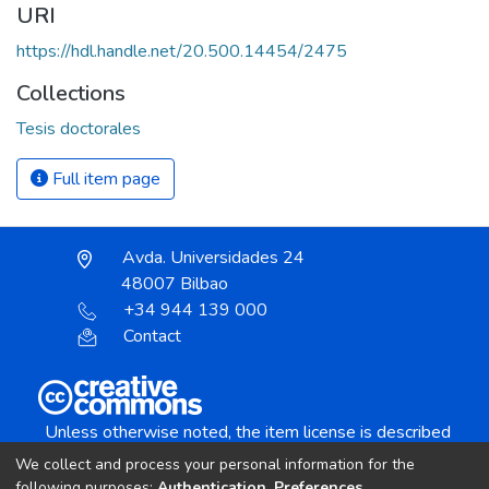
URI
https://hdl.handle.net/20.500.14454/2475
Collections
Tesis doctorales
Full item page
Avda. Universidades 24
48007 Bilbao
+34 944 139 000
Contact
Unless otherwise noted, the item license is described
as:
We collect and process your personal information for the
Creative Commons Attribution-NonCommercial-
following purposes:
Authentication, Preferences,