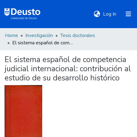
(current)
Log In
Home
Investigación
Tesis doctorales
DeustoTeka
El sistema español de competencia judicial internacional: contribución al estudio de su desarrollo histórico
El sistema español de competencia
Communities
judicial internacional: contribución al
&
Collections
estudio de su desarrollo histórico
All of DSpace
Statistics
Policies