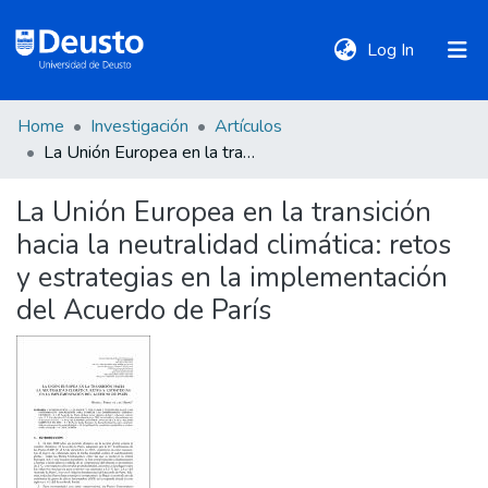
(current)
Log In
Home
Investigación
Artículos
DeustoTeka
La Unión Europea en la transición hacia la neutralidad climática: retos y estrategias en la implementación del Acuerdo de París
La Unión Europea en la transición
Communities
hacia la neutralidad climática: retos
&
Collections
y estrategias en la implementación
del Acuerdo de París
All of DSpace
Statistics
Policies