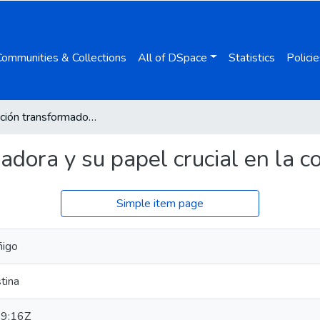
Communities & Collections
All of DSpace
Statistics
Policie
Investigación transformadora y su papel crucial en la competitividad territorial
dora y su papel crucial en la co
Simple item page
ñigo
stina
9:16Z