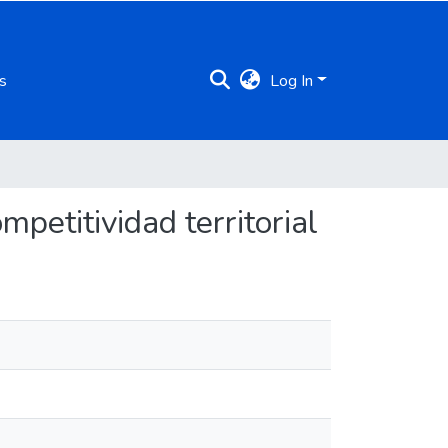
s
Log In
mpetitividad territorial