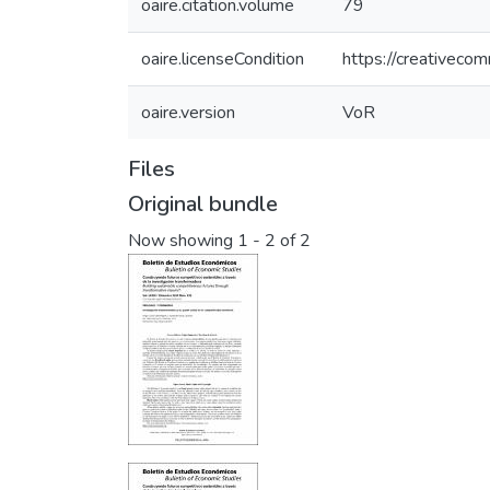
oaire.citation.volume
79
oaire.licenseCondition
https://creativeco
oaire.version
VoR
Files
Original bundle
Now showing
1 - 2 of 2