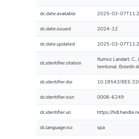
dc.date.available
2025-03-07T11:2
dc.date.issued
2024-12
dc.date.updated
2025-03-07T11:2
Iturrioz Landart, C.
dc.identifier.citation
territorial. Bolet
dc.identifier.doi
10.18543/BEE.32
dc.identifier.issn
0006-6249
dc.identifier.uri
https://hdl.handl
dc.language.iso
spa