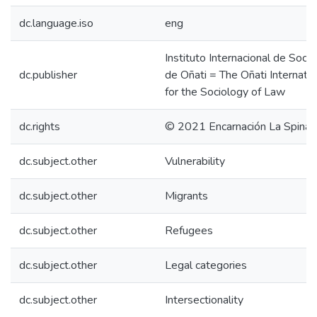
dc.language.iso
eng
Instituto Internacional de Sociol
dc.publisher
de Oñati = The Oñati Internatio
for the Sociology of Law
dc.rights
© 2021 Encarnación La Spina
dc.subject.other
Vulnerability
dc.subject.other
Migrants
dc.subject.other
Refugees
dc.subject.other
Legal categories
dc.subject.other
Intersectionality