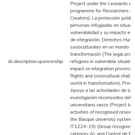
Project under the Leonardo da 
programme for Researchers and
Creators); La protección jurídic
personas refugiadas en situaci
vulnerabilidad y su impacto en
de integración, Derechos Huma
socioculturales en un mundo e
transformación (The legal prote
dc.description.sponsorship
refugees in vulnerable situation
impact on integration process
Rights and sociocultural challe
world in transformation); Proy
Apoyo a las actividades de los
investigación reconocidos del 
universitario vasco (Project to
activities of recognised resear
the Basque university system (
IT1224-19) (Group recognised
category A); and Control de fro