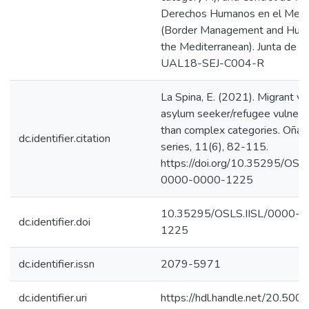
Derechos Humanos en el Medi
(Border Management and Huma
the Mediterranean). Junta de An
UAL18-SEJ-C004-R
La Spina, E. (2021). Migrant vul
asylum seeker/refugee vulnera
than complex categories. Oñati
dc.identifier.citation
series, 11(6), 82-115.
https://doi.org/10.35295/OSL
0000-0000-1225
10.35295/OSLS.IISL/0000-
dc.identifier.doi
1225
dc.identifier.issn
2079-5971
dc.identifier.uri
https://hdl.handle.net/20.50