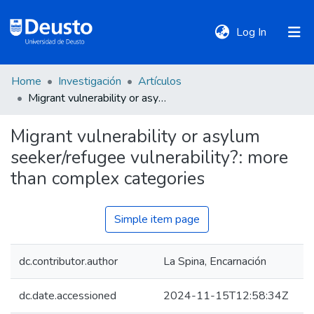
(current)
Log In
Home
Investigación
Artículos
DeustoTeka
Migrant vulnerability or asylum seeker/refugee vulnerability?: more than complex categories
Migrant vulnerability or asylum
Communities
seeker/refugee vulnerability?: more
&
Collections
than complex categories
All of DSpace
Simple item page
dc.contributor.author
La Spina, Encarnación
Statistics
dc.date.accessioned
2024-11-15T12:58:34Z
Policies