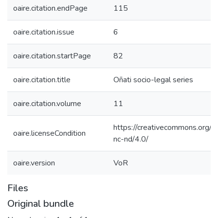
oaire.citation.endPage
115
oaire.citation.issue
6
oaire.citation.startPage
82
oaire.citation.title
Oñati socio-legal series
oaire.citation.volume
11
https://creativecommons.org/l
oaire.licenseCondition
nc-nd/4.0/
oaire.version
VoR
Files
Original bundle