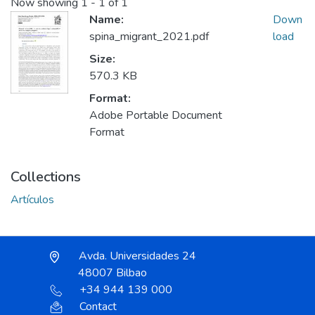
Now showing
1 - 1 of 1
Name:
Down
spina_migrant_2021.pdf
load
Size:
570.3 KB
Format:
Adobe Portable Document
Format
Collections
Artículos
Avda. Universidades 24
48007 Bilbao
+34 944 139 000
Contact