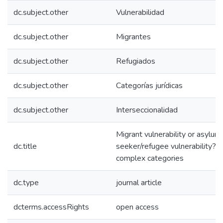
dc.subject.other
Vulnerabilidad
dc.subject.other
Migrantes
dc.subject.other
Refugiados
dc.subject.other
Categorías jurídicas
dc.subject.other
Interseccionalidad
Migrant vulnerability or asylum
dc.title
seeker/refugee vulnerability?:
complex categories
dc.type
journal article
dcterms.accessRights
open access