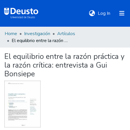
(current)
Log In
Home
Investigación
Artículos
DeustoTeka
El equilibrio entre la razón práctica y la razón crítica: entrevista a Gui Bonsiepe
El equilibrio entre la razón práctica y
Communities
la razón crítica: entrevista a Gui
&
Collections
Bonsiepe
All of DSpace
Statistics
Policies