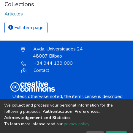
Collections
Artículos
Full item page
Avda. Universidades 24
48007 Bilbao
+34 944 139 000
Contact
Unless otherwise noted, the item license is described
as:
We collect and process your personal information for the
Creative Commons Attribution-NonCommercial-
following purposes:
Authentication, Preferences,
NoDerivs 4.0 License
Acknowledgement and Statistics
.
To learn more, please read our
privacy policy
.
DSpace software
copyright © 2002-2026
LYRASIS