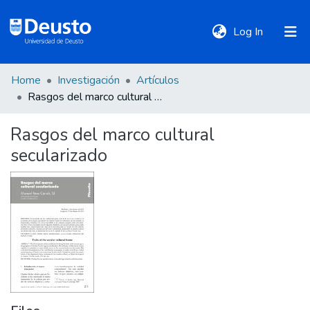
(current)
Log In
Home
Investigación
Artículos
DeustoTeka
Rasgos del marco cultural secularizado
Rasgos del marco cultural
Communities
secularizado
&
Collections
All of DSpace
Statistics
Policies