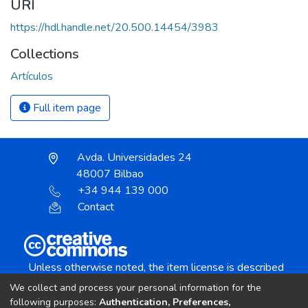
URI
https://hdl.handle.net/20.500.14454/3983
Collections
Artículos
Full item page
Avda. Universidades 24
48007 Bilbao
+34 944 139 000
Contact
Unless otherwise noted, the item license is described
as:
We collect and process your personal information for the
Creative Commons Attribution-NonCommercial-
following purposes:
Authentication, Preferences,