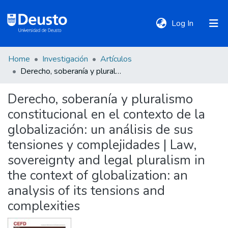
(current)
Log In
Home
Investigación
Artículos
DeustoTeka
Derecho, soberanía y pluralismo constitucional en el contexto de la globalización: un análisis de sus tensiones y complejidades | Law, sovereignty and legal pluralism in the context of globalization: an analysis of its tensions and complexities
Derecho, soberanía y pluralismo
Communities
constitucional en el contexto de la
&
Collections
globalización: un análisis de sus
tensiones y complejidades | Law,
All of DSpace
sovereignty and legal pluralism in
the context of globalization: an
analysis of its tensions and
Statistics
complexities
Policies