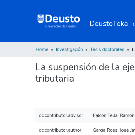
DeustoTeka
Home
Investigación
Tesis doctorales
La suspensión de la eje
tributaria
dc.contributor.advisor
Falcón Tella, Ramón
dc.contributor.author
García Ross, José Ja