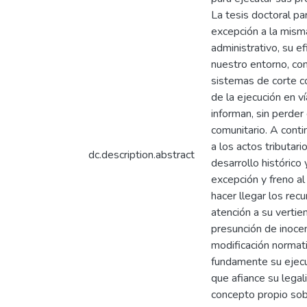
La tesis doctoral pa
excepción a la mism
administrativo, su e
nuestro entorno, con
sistemas de corte co
de la ejecución en v
informan, sin perder
comunitario. A conti
a los actos tributar
dc.description.abstract
desarrollo histórico
excepción y freno al
hacer llegar los recu
atención a su vertien
presunción de inocen
modificación normati
fundamente su ejecuc
que afiance su lega
concepto propio sobr