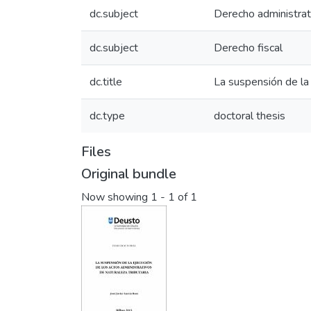
dc.subject
Derecho administrat
dc.subject
Derecho fiscal
dc.title
La suspensión de la 
dc.type
doctoral thesis
Files
Original bundle
Now showing
1 - 1 of 1