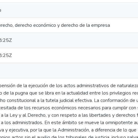
o
recho, derecho económico y derecho de la empresa
8:25Z
8:25Z
pensión de la ejecución de los actos administrativos de naturaleza 
 de la pugna que se libra en la actualidad entre los privilegios re
ho constitucional a la tutela judicial efectiva. La conformación d
cesitada de los recursos económicos necesarios para cumplir con
a la Ley y al Derecho, y con respeto a las libertades y derecho
 a los administrados. En este ámbito se mueve la omnipotente au
va y ejecutiva, por la que la Administración, a diferencia de lo qu
pios actos sin el auxilio de los tribunales de justicia, incluso salv