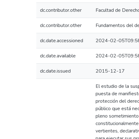
dc.contributor.other
Facultad de Derech
dc.contributor.other
Fundamentos del de
dc.date.accessioned
2024-02-05T09:5
dc.date.available
2024-02-05T09:5
dc.date.issued
2015-12-17
El estudio de la sus
puesta de manifiesto
protección del derec
público que está ne
pleno sometimiento 
constitucionalmente
vertientes, declarati
para ejecutar sus pro