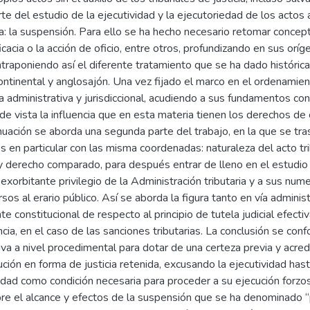
rte del estudio de la ejecutividad y la ejecutoriedad de los actos 
a: la suspensión. Para ello se ha hecho necesario retomar concep
ficacia o la acción de oficio, entre otros, profundizando en sus or
traponiendo así el diferente tratamiento que se ha dado históric
ntinental y anglosajón. Una vez fijado el marco en el ordenamient
ía administrativa y jurisdiccional, acudiendo a sus fundamentos co
 de vista la influencia que en esta materia tienen los derechos de
nuación se aborda una segunda parte del trabajo, en la que se tra
ios en particular con las misma coordenadas: naturaleza del acto tr
 y derecho comparado, para después entrar de lleno en el estudio
 exorbitante privilegio de la Administración tributaria y a sus n
rsos al erario público. Así se aborda la figura tanto en vía adminis
te constitucional de respecto al principio de tutela judicial efectiv
cia, en el caso de las sanciones tributarias. La conclusión se c
va a nivel procedimental para dotar de una certeza previa y acredi
ión en forma de justicia retenida, excusando la ejecutividad has
lidad como condición necesaria para proceder a su ejecución forz
e el alcance y efectos de la suspensión que se ha denominado “pri