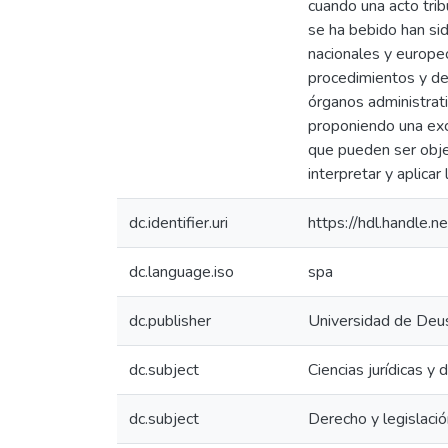
cuando una acto trib
se ha bebido han sid
nacionales y europeo
procedimientos y de 
órganos administrati
proponiendo una exce
que pueden ser obje
interpretar y aplicar
dc.identifier.uri
https://hdl.handle
dc.language.iso
spa
dc.publisher
Universidad de Deu
dc.subject
Ciencias jurídicas y
dc.subject
Derecho y legislació