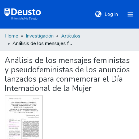
(current)
Log In
Home
Investigación
Artículos
DeustoTeka
Análisis de los mensajes feministas y pseudofeministas de los anuncios lanzados para conmemorar el Día Internacional de la Mujer
Análisis de los mensajes feministas
Communities
y pseudofeministas de los anuncios
&
Collections
lanzados para conmemorar el Día
Internacional de la Mujer
All of DSpace
Statistics
Policies