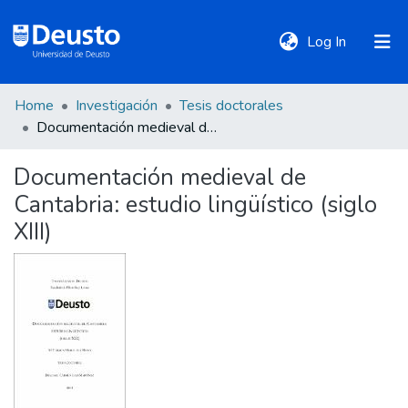
(current)
Log In
Home
Investigación
Tesis doctorales
DeustoTeka
Documentación medieval de Cantabria: estudio lingüístico (siglo XIII)
Documentación medieval de
Communities
Cantabria: estudio lingüístico (siglo
&
Collections
XIII)
All of DSpace
Statistics
Policies