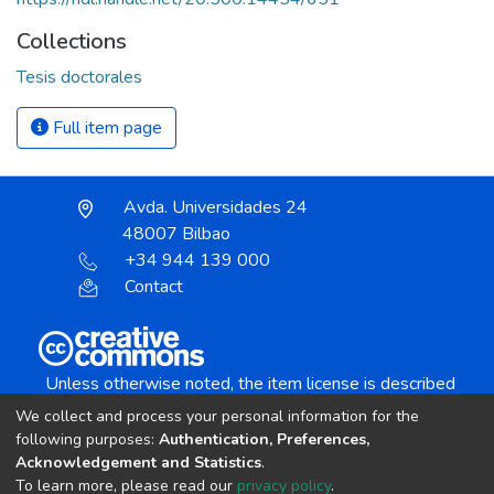
Collections
Tesis doctorales
Full item page
Avda. Universidades 24
48007 Bilbao
+34 944 139 000
Contact
Unless otherwise noted, the item license is described
as:
We collect and process your personal information for the
Creative Commons Attribution-NonCommercial-
following purposes:
Authentication, Preferences,
NoDerivs 4.0 License
Acknowledgement and Statistics
.
To learn more, please read our
privacy policy
.