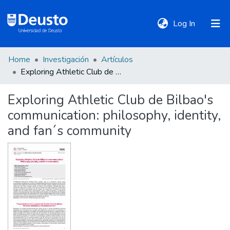
(current)
Log In
Home
Investigación
Artículos
DeustoTeka
Exploring Athletic Club de Bilbao's communication: philosophy, identity, and fan´s community
Exploring Athletic Club de Bilbao's
Communities
communication: philosophy, identity,
&
Collections
and fan´s community
All of DSpace
Statistics
Policies