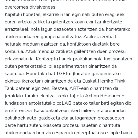
overcomes divisiveness.
Kapitulu honetan, elkarrekin lan egin nahi duten eragileek
euren arteko zatiketa gailentzerakoan ekintza-ikertzaile
erraztaileek nola lagun dezaketen aztertzen da, horretarako
atxikimenduaren garapena bultzatuz. Zatiketa zerbait
naturala moduan azaltzen da, konfliktoan duelarik bere
sorburua. Atxikimendua zatiketa gailentzen duen prozesu
erlazionala da. Kontzeptu hauek praktikan nola funtzionatzen
duten partekatzeko, bi esperimentutan oinarritzen da
kapitulua. Horietako bat LGEI-n (lurralde garapenerako
ekintza-ikerketan) oinarritzen da eta Euskal Herriko Think
Tank batean egin zen. Bestea, ART-ean oinarritzen da
(eraldaketarako ekintza-ikerketa) eta Action Research +
fundazioan antolatutako coLAB bateko tailer bati egiten dio
erreferentzia. Kasu bakoitzean, ikertzaileek eta arduradun
politikoek auto-galdeketa eta autogarapen prozesuetan
parte hartu zuten. Ikasketa prozesu hauetan oinarrituta
atxikimenduari buruzko esparru kontzeptual oso sinple baina