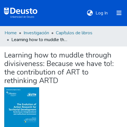
(current)
Log In
Home
Investigación
Capítulos de libros
DeustoTeka
Learning how to muddle through divisiveness: Because we have to!: the contribution of ART to rethinking ARTD
Learning how to muddle through
Communities
divisiveness: Because we have to!:
&
Collections
the contribution of ART to
rethinking ARTD
All of DSpace
Statistics
Policies