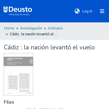
(current)
Log In
Home
Investigación
Artículos
DeustoTeka
Cádiz : la nación levantó el vuelo
Cádiz : la nación levantó el vuelo
Communities
&
Collections
All of DSpace
Statistics
Files
Policies