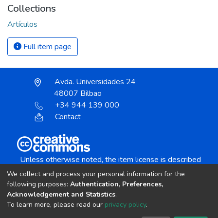
Collections
Artículos
Full item page
Avda. Universidades 24
48007 Bilbao
+34 944 139 000
Contact
Unless otherwise noted, the item license is described
as:
We collect and process your personal information for the
Creative Commons Attribution-NonCommercial-
following purposes:
Authentication, Preferences,
NoDerivs 4.0 License
Acknowledgement and Statistics
.
To learn more, please read our
privacy policy
.
DSpace software
copyright © 2002-2026
LYRASIS