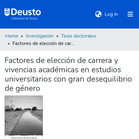
(current)
Log In
Home
Investigación
Tesis doctorales
DeustoTeka
Factores de elección de carrera y vivencias académicas en estudios universitarios con gran desequilibrio de género
Factores de elección de carrera y
Communities
vivencias académicas en estudios
&
Collections
universitarios con gran desequilibrio
de género
All of DSpace
Statistics
Policies