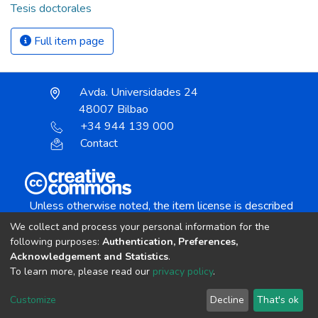
Tesis doctorales
Full item page
Avda. Universidades 24
48007 Bilbao
+34 944 139 000
Contact
Unless otherwise noted, the item license is described
as:
We collect and process your personal information for the
Creative Commons Attribution-NonCommercial-
following purposes:
Authentication, Preferences,
NoDerivs 4.0 License
Acknowledgement and Statistics
.
To learn more, please read our
privacy policy
.
DSpace software
copyright © 2002-2026
LYRASIS
Customize
Decline
That's ok
Cookie settings
Send Feedback