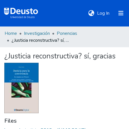
(current)
Log In
Home
Investigación
Ponencias
DeustoTeka
¿Justicia reconstructiva? sí, gracias
¿Justicia reconstructiva? sí, gracias
Communities
&
Collections
All of DSpace
Statistics
Files
Policies