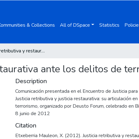
Communities & Collections
All of DSpace
Statistics
Policie
Justicia retributiva y restaurativa ante los delitos de terrorismo
estaurativa ante los delitos de te
Description
Comunicación presentada en el Encuentro de Justicia para 
Justicia retributiva y justicia restaurativa: su articulación e
terrorismo, organizado por Deusto Forum, celebrado en Bil
8 junio de 2012
Citation
Etxeberria Mauleon, X. (2012). Justicia retributiva y restau