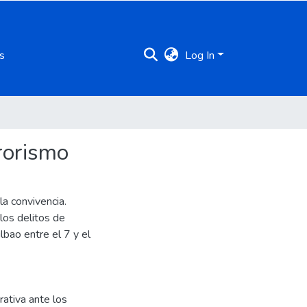
s
Log In
rrorismo
la convivencia.
n los delitos de
bao entre el 7 y el
rativa ante los