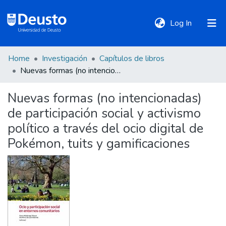
(current)
Log In
Home
Investigación
Capítulos de libros
DeustoTeka
Nuevas formas (no intencionadas) de participación social y activismo político a través del ocio digital de Pokémon, tuits y gamificaciones
Nuevas formas (no intencionadas)
Communities
de participación social y activismo
&
Collections
político a través del ocio digital de
Pokémon, tuits y gamificaciones
All of DSpace
Statistics
Policies